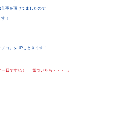
お仕事を頂けてましたので
ます！
ノコ」をUPしときます！
と一日ですね！
気づいたら・・・
→