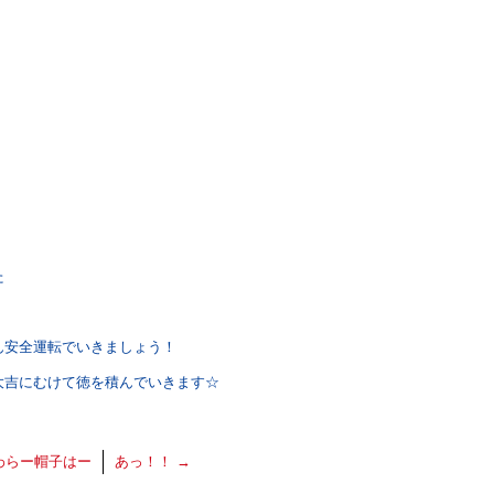
た
ん安全運転でいきましょう！
大吉にむけて徳を積んでいきます☆
わらー帽子はー
あっ！！
→