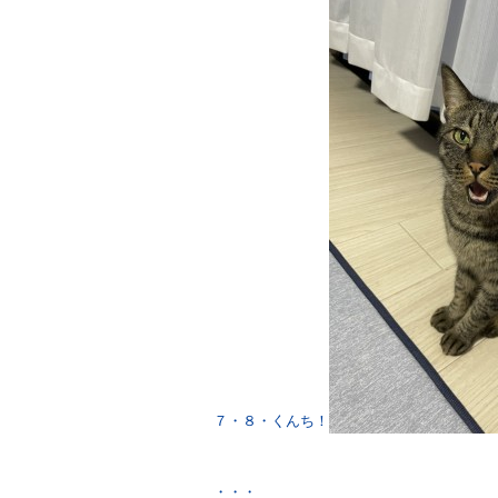
７・８・くんち！
・・・